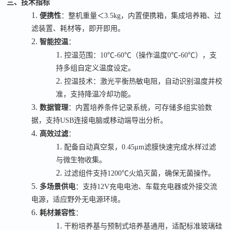
三、技术指标
1.
便携性
：整机重量＜
3.5kg
，内置便携箱，集成培养箱、过
滤装置、耗材等，即开即用。
2.
智能控温
：
1.
控温范围：
10℃
-
60℃
（操作温度
0℃
-
60℃
），支
持多组自定义温度设定。
2.
控温技术：激光平衡热敏电阻，自动识别温度并校
准，支持降温冷却功能。
3.
数据管理
：内置培养条件记录系统，可存储多组实验数
据，支持
USB
连接电脑或移动端导出分析。
4.
高效过滤
：
1.
配备自动真空泵，
0.45μm
滤膜快速完成水样过滤
与微生物收集。
2.
过滤组件支持
1200℃
火焰灭菌，确保无菌操作。
5.
多场景供电
：支持
12V
充电电池、车载充电器或外接交流
电源，适应野外无电源环境。
6.
耗材兼容性
：
1.
干粉培养基与预制式培养基通用，适配标准玻璃硅