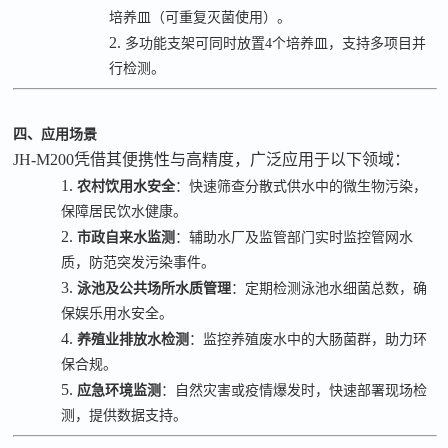
培养皿（可重复灭菌使用）。
2.
多功能支架可同时放置
4
个培养皿，支持多项目并
行检测。
四、应用场景
JH-M200
凭借其便携性与高精度，广泛应用于以下领域：
1.
农村饮用水安全
：快速筛查分散式供水中的微生物污染，
保障居民饮水健康。
2.
市政自来水监测
：辅助水厂及监管部门实时监控管网水
质，防范突发污染事件。
3.
泳池及公共场所水质管理
：定期检测泳池水细菌总数，确
保娱乐用水安全。
4.
养殖业排放水检测
：监控养殖废水中的大肠菌群，助力环
保合规。
5.
应急环境监测
：自然灾害或疫情爆发时，快速部署现场检
测，提供数据支持。