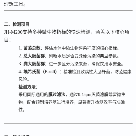
理想工具。
二、检测项目
JH-M200
支持多种微生物指标的快速检测，涵盖以下核心项
目：
1.
菌落总数
：评估水体中微生物污染程度的核心指标。
2.
总大肠菌群
：判断水质是否受粪便污染的典型参数。
3.
粪大肠菌群
：进一步区分污染来源，确保饮用水安全。
4.
埃希氏菌（
E.coli
）
：精准检测致病性大肠杆菌，防范健康
风险。
检测方法
：
采用国际通用的
膜过滤法
，通过
0.45μm
灭菌滤膜截留微生
物，配合预制培养基进行培养，显著提升检测效率与准确
性。