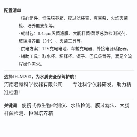
配置清单
·
核心组件：恒温培养箱、膜过滤装置、真空泵、火焰灭菌
枪、培养皿支架等。
·
耗材包：
0.45μm
灭菌滤膜、大肠杆菌
/
菌落总数检测试剂、
玻璃培养皿（
5
个）、灭菌工具等。
·
供电方案：
12V
充电电池、车载充电器、外接电源适配器。
·
辅助工具：取水杯、稀释杯、镊子、巴氏吸管等，满足全流
程操作需求。
JH-M200
选择
，为水质安全保驾护航！
河南君翰科学仪器有限公司
——
专注科学仪器研发，助力精
准检测！
：便携式微生物检测仪、水质检测、膜过滤法、大肠
关键词
杆菌检测、恒温培养箱