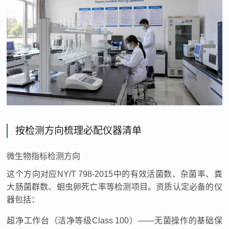
按检测方向梳理必配仪器清单
微生物指标检测方向
这个方向对应NY/T 798-2015中的有效活菌数、杂菌率、粪
大肠菌群数、蛔虫卵死亡率等检测项目。资质认定必备的仪
器包括：
超净工作台（洁净等级Class 100）——无菌操作的基础保