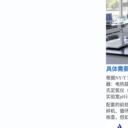
具体需
根据
NY/
器：电热
氏定氮仪
实验室p
配套的前
碎机、循
核查，但