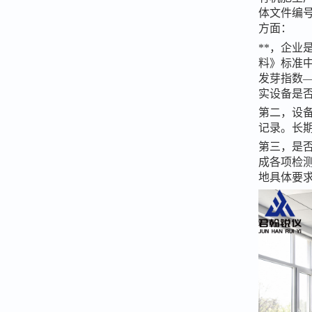
体文件编
方面：
**，企
料》标准
发芽指数
实设备是
第二，设
记录。长
第三，是
成各项检
地具体要