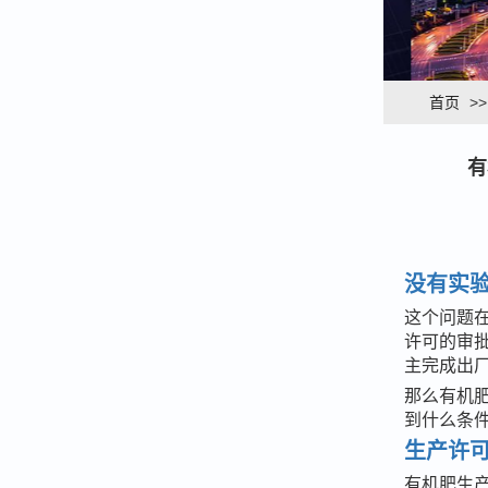
首页
>
有
没有实
这个问题
许可的审
主完成出
那么有机
到什么条
生产许
有机肥生