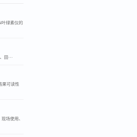
N叶绿素仪的
田···
结果可读性
间、现场使用、