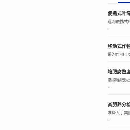
便携式叶
选购便携式
···
移动式作
采购作物长势
堆肥腐熟
选购堆肥腐
···
粪肥养分
准备入手粪肥
···