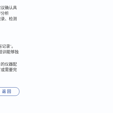
建议确认具
学分析
记录、检测
有记录’。
过培训能够独
目的仪器配
可或需要完
返 回