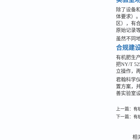
除了设备
体要求）
区），有
原始记录
虽然不同
合规建
有机肥生
把NY/T
立操作，
君翰科学
置方案，
善实验室
上一篇：
有
下一篇：
有
相