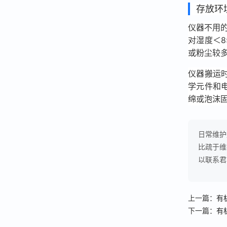
存放环
仪器不用
对湿度＜
或粉尘较
仪器搬运
学元件和
绵或泡沫
日常维护
比疏于维
以联系君
上一篇：
有
下一篇：
有