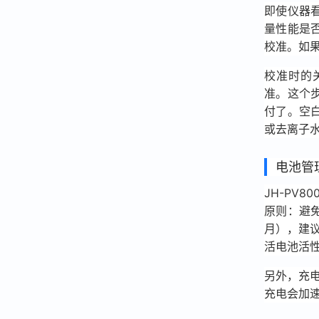
即使仪器
量性能是
校准。如
校准时的
准。这个
付了。空
或去离子
电池管
JH-PV
原则：避
月），建议
活电池活
另外，充
充电会加