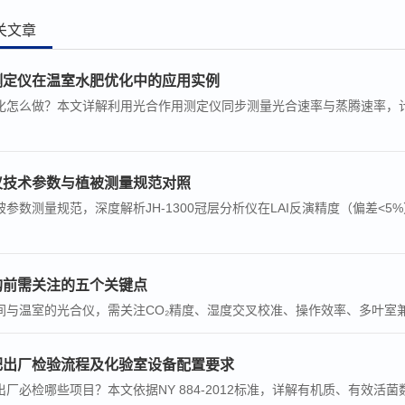
关文章
测定仪在温室水肥优化中的应用实例
化怎么做？本文详解利用光合作用测定仪同步测量光合速率与蒸腾速率，
仪技术参数与植被测量规范对照
参数测量规范，深度解析JH-1300冠层分析仪在LAI反演精度（偏差<5%
购前需关注的五个关键点
间与温室的光合仪，需关注CO₂精度、湿度交叉校准、操作效率、多叶室兼容
肥出厂检验流程及化验室设备配置要求
厂必检哪些项目？本文依据NY 884-2012标准，详解有机质、有效活