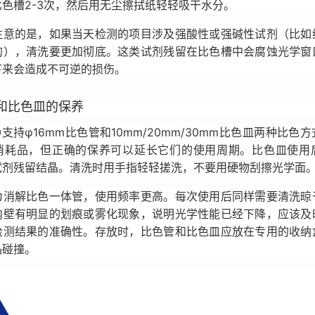
色槽2-3次，然后用无尘擦拭纸轻轻吸干水分。
注意的是，如果当天检测的项目涉及强酸性或强碱性试剂（比如
的），清洗要更加彻底。这类试剂残留在比色槽中会腐蚀光学窗
下来会造成不可逆的损伤。
和比色皿的保养
800支持φ16mm比色管和10mm/20mm/30mm比色皿两种比色
消耗品，但正确的保养可以延长它们的使用周期。比色皿使用
试剂残留结晶。清洗时用手指轻轻搓洗，不要用硬物刮擦光学面
为消解比色一体管，使用频率更高。每次使用后同样需要清洗晾
内壁有明显的划痕或雾化现象，说明光学性能已经下降，应该及
检测结果的准确性。存放时，比色管和比色皿应放在专用的收纳
品碰撞。