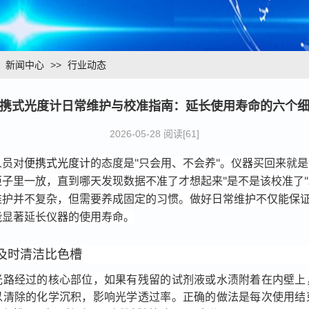
>
新闻中心
>>
行业动态
携式光度计日常维护与校准指南：延长使用寿命的六个
2026-05-28 阅读[61]
人员对
便携式光度计
的态度是"只会用、不会养"。仪器买回来就
柜子里一放，直到哪天发现数据不准了才想起来"是不是该校准了
维护并不复杂，但需要养成固定的习惯。做好日常维护不仅能保
能显著延长仪器的使用寿命。
及时清洁比色槽
光路经过的核心部位，如果有残留的试剂液或水渍附着在内壁上
以清除的化学沉积，影响光学透过率。正确的做法是每次使用结