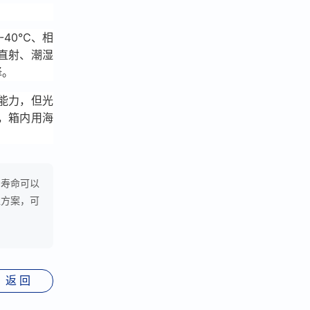
40℃、相
直射、潮湿
择。
能力，但光
，箱内用海
用寿命可以
准方案，可
返 回