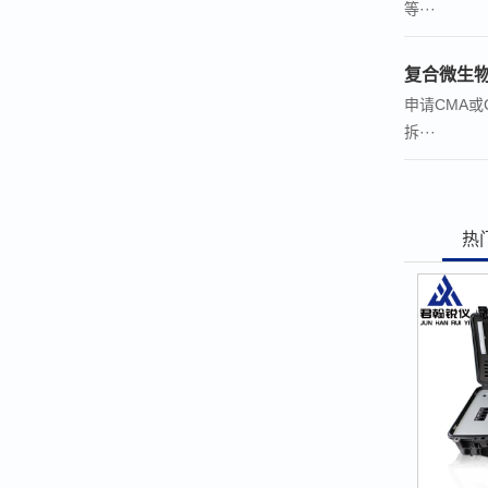
等···
复合微生
申请CMA
拆···
热