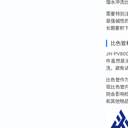
馏水冲洗比
需要特别
是强碱性
长期累积
比色管
JH-PV
件虽然是
洗，避免
比色管作
现比色管
则会影响
和其他物