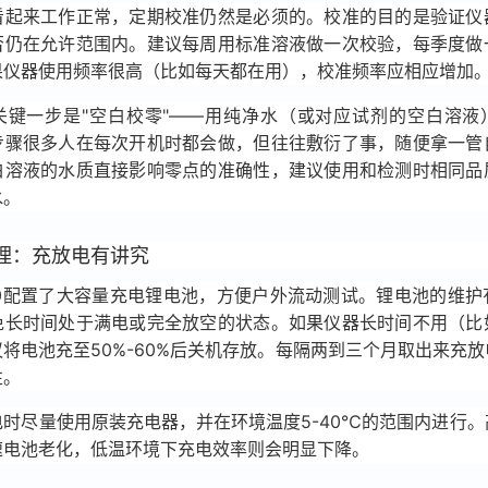
看起来工作正常，定期校准仍然是必须的。校准的目的是验证仪
否仍在允许范围内。建议每周用标准溶液做一次校验，每季度做
果仪器使用频率很高（比如每天都在用），校准频率应相应增加
关键一步是"空白校零"——用纯净水（或对应试剂的空白溶液
步骤很多人在每次开机时都会做，但往往敷衍了事，随便拿一管
白溶液的水质直接影响零点的准确性，建议使用和检测时相同品
水。
理：充放电有讲究
800配置了大容量充电锂电池，方便户外流动测试。锂电池的维
免长时间处于满电或完全放空的状态。如果仪器长时间不用（比
将电池充至50%-60%后关机存放。每隔两到三个月取出来充
性。
电时尽量使用原装充电器，并在环境温度5-40℃的范围内进行。
速电池老化，低温环境下充电效率则会明显下降。