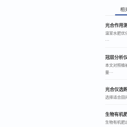
相
光合作用
温室水肥优
···
冠层分析
本文对照植被
量···
光合仪选
选择适合田
生物有机
生物有机肥出