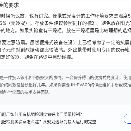
境的要求
的时候怎么放，也有讲究。便携式光度计的工作环境要求是温度5-
85%（无冷凝）。存放条件建议参照同样的标准。避免放在阳光
多的地方。如果实验室有干燥柜，放在干燥柜里是比较理想的选
时要注意防震。虽然便携式设备在设计上已经考虑了一定的抗震
电子元件对剧烈振动都比较敏感。外出携带时使用专用的仪器箱
固定好仪器，避免在路途中晃动碰撞。
是一件投入很小但回报很大的事情。一台保养得当的便携式光度计，使
护的同款设备长出好几年。如果你需要JH-PV800的详细维护手册或校
翰科学仪器的技术支持团队。
机肥厂如何用有机肥检测仪做好出厂质量控制？
机肥检测实验室怎么建？从规划选址到投入运行的完整流程