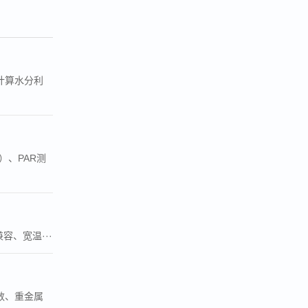
计算水分利
）、PAR测
、宽温···
菌数、重金属