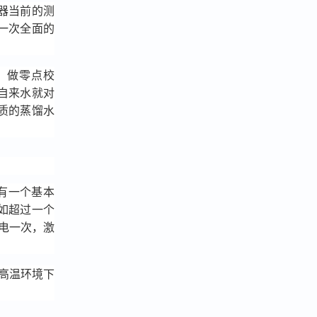
器当前的测
一次全面的
。
）做零点校
自来水就对
质的蒸馏水
护有一个基本
如超过一个
放电一次，激
高温环境下