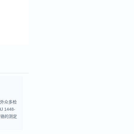
内外众多检
1448-
六价铬的测定