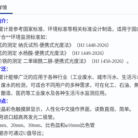
详情
简介：
度计
是参考国家标准、环境标准等相关标准设计制造，适用于国
符合**环境监测标准如：
氮的测定
纳氏试剂
-便携式光度法》（HJ 1448-2026）
氮的测定
水杨酸
-便携式光度法》（HJ 1449-2026
）
价铬的测定
二苯碳酰二肼
-便携式光度法》（HJ 1450-2026）。
广泛：
度计
能够广泛的应用于各种行业（工业废水、城市污水、生活污
）废水的检测，可适合不同用户的多种需求，可在化工、石油、
、酿造、医药等工业废水及各种生活污水监测应用。
特点：
液晶
彩色
触摸屏显示，人性化中文操作界面，读数直观、简单。
采用进口超高亮发光二极管。
mm、20mm、30mm、比色皿和φ16mm比色管
据亦可通过
U盘导出；