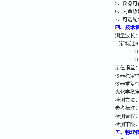
5
、仪器可
6
、内置热
7
、可选配
四、技术
测量波长
（新标准
H
H
H
示值误差
仪器稳定
仪器重复
光化学稳
检测方法
参考标准
检测量程
检测下限
五、物理