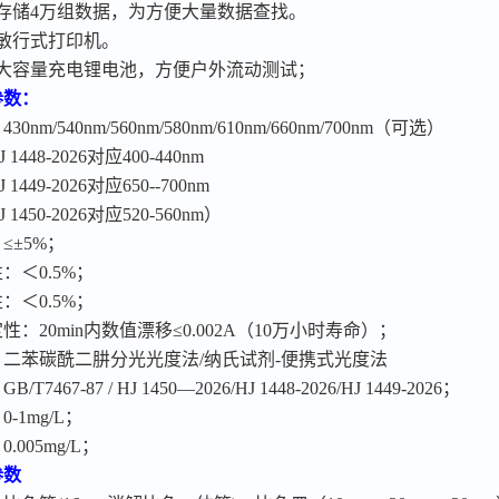
存储
4万组数据，为方便大量数据查找。
敏行式打印机。
大容量充电锂电池，方便户外流动测试；
参数：
：
430nm/
540nm
/560nm/580nm/610nm/660nm/700nm（可选）
J 1448-2026
对应
400-440nm
J 144
9
-2026
对应
650--700nm
J 14
50
-2026
对应
520-560nm）
：
≤±5%；
性：＜
0.5%；
性：＜
0.5%；
定性：
20min内数值漂移≤0.002A（10万小时寿命）；
：二苯碳酰二肼分光光度法
/
纳氏试剂
-便携式光度法
：
GB
/T
7467-87
/ HJ 1450—2026/HJ 1448-2026/HJ 1449-2026
；
：
0-1mg/L；
：
0.005mg/L；
参数