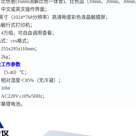
：比色管
(16mm消解比色一体管)、比色皿（10mm、20mm、30m
：中文或英文操作界面；
7英寸（1024*768分辨率）高清晰度彩色液晶触摸屏；
热敏行式打印机；
：
4万组，可自由调用查看；
格式：
cvs格式；
：
255x295x110mm；
：
2kg；
及工作参数
：（
5-40）℃；
：相对湿度＜
85%（无冷凝）；
：
10W
：
AC220V±10%/50Hz；
容量锂电池。