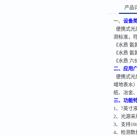
产品
一、
设备
便携式光
测标准
，
《水质
氨
《水质
氨
《水质
六
二、应用
便携式光
域地表水
纸、冶金
三、功能
1、7英寸
2、光源
3、支持10
4
、检测数