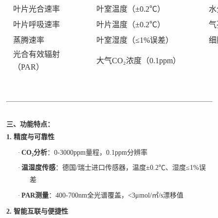
叶片光合速率
叶室温度（
±0.2℃）
水
叶片呼吸速率
叶片温度（
±0.2℃）
气
蒸腾速率
叶室湿度（
≤1%误差）
细
光合有效辐射
大气
CO₂浓度（0.1ppm）
（
PAR）
三、功能特点：
1. 精度与可靠性
·
CO₂
分析
：
0-3000ppm
量程，
0.1ppm
分辨率
·
温湿度传感
：德国
/
瑞士进口传感器，温度
±0.2℃
、湿度
≤1%
误
差
·
PAR
测量
：
400-700nm
全光谱覆盖，
<3μmol/
㎡
/s
漂移值
2. 智能互联与便捷性