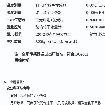
温度测量
铂电阻
/数字传感器
0-60℃, ±0
湿度测量
瑞士数字传感器
0-100% R
PAR传感器
硅光电池
+滤光片
0-3000μmo
流量控制
玻璃转子流量计
0.2-0.8L/m
显示
/操作
320×240点阵中文界面
一键导出
C
主机重量
3.25kg（轻量化便携设计）
注：全系传感器通过出厂校准，符合
ISO9001
质控体系
五、应用场景：
1. 农业科研与育种
·
案例
：水稻抗逆品种筛选
·
用户收益
：同步获取光合速率
+
气孔导度数据，精准量化干旱胁