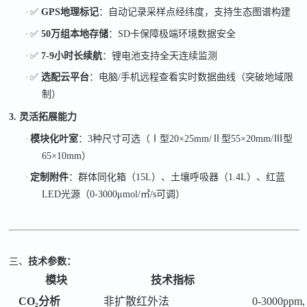
·
✅
GPS
地理标记
：自动记录采样点经纬度，支持生态图谱构建
·
✅
50
万组本地存储
：
SD
卡保障极端环境数据安全
·
✅
7-9
小时长续航
：锂电池支持全天连续监测
·
✅
选配云平台
：电脑
/
手机远程查看实时数据曲线（突破地域限
制）
3. 灵活拓展能力
·
模块化叶室
：
3
种尺寸可选（
Ⅰ
型
20×25mm/Ⅱ
型
55×20mm/Ⅲ
型
65×10mm
）
·
定制附件
：群体同化箱（
15L
）、土壤呼吸器（
1.4L
）、红蓝
LED
光源（
0-3000μmol/
㎡
/s
可调）
三、
技术参数：
模块
技术指标
CO₂分析
非扩散红外法
0-3000ppm