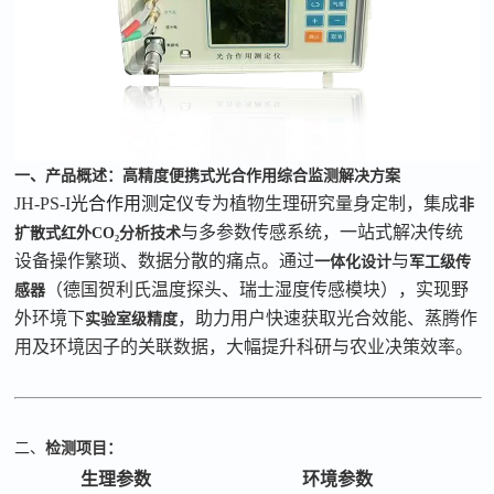
一、产品概述：高精度便携式光合作用综合监测解决方案
JH-PS-I
光合作用测定仪
专为植物生理研究量身定制，集成
非
与多参数传感系统，一站式解决传统
扩散式红外
CO₂
分析技术
设备操作繁琐、数据分散的痛点。通过
与
一体化设计
军工级传
（德国贺利氏温度探头、瑞士湿度传感模块），实现野
感器
外环境下
，助力用户快速获取光合效能、蒸腾作
实验室级精度
用及环境因子的关联数据，大幅提升科研与农业决策效率。
二、
检测项目：
生理参数
环境参数