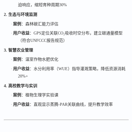
迫响应，缩短育种周期
30%
2. 生态与环境监测
·
案例
：森林碳汇能力评估
·
用户收益
：
GPS
定位关联
CO₂
吸收时空分布，建立碳通量模型
（符合
UNFCCC
报告规范）
3. 智慧农业管理
·
案例
：温室作物水肥优化
·
用户收益
：水分利用率（
WUE
）指导灌溉策略，降低资源消耗
20%+
4. 高校教学与实训
·
案例
：植物生理学实验课
·
用户收益
：直观显示蒸腾
-PAR
关联曲线，提升教学效率