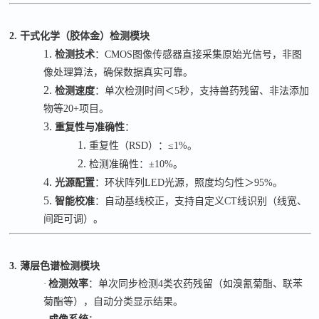
2. 干式化学（胶体金）检测模块
1.
检测技术
：
CMOS
图像传感器直接采集原始光信号，非图
像处理算法，确保数据真实可靠。
2.
检测速度
：单次检测时间＜
5
秒，支持兽药残留、非法添加
物等
20+
项目。
3.
重复性与准确性
：
1.
重复性（
RSD
）：
≤1%
。
2.
检测准确性：
±10%
。
4.
光源配置
：环状阵列
LED
光源，照度均匀性＞
95%
。
5.
智能校准
：自动基线校正，支持自定义
CT
线识别（线宽、
间距可调）。
3. 薄层色谱检测模块
·
检测效率
：单次同步检测
4
类
农药残留（如溴氰菊酯、联苯
菊酯等），自动分类显示结果。