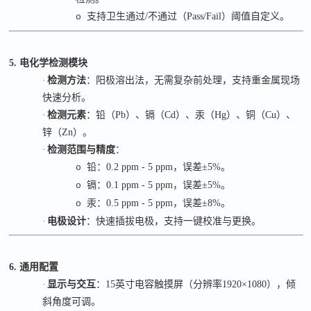
支持卫生通过
/
不通过（
Pass/Fail
）阈值自定义。
o
5. 电化学检测模块
·
检测方法
：阳极溶出法，无需复杂前处理，支持重金属现场
快速分析。
·
检测元素
：铅（
Pb
）、镉（
Cd
）、汞（
Hg
）、铜（
Cu
）、
锌（
Zn
）。
·
检测范围与精度
：
铅：
0.2 ppm - 5 ppm
，误差
±5%
。
o
镉：
0.1 ppm - 5 ppm
，误差
±5%
。
o
汞：
0.5 ppm - 5 ppm
，误差
±8%
。
o
·
电极设计
：快速插拔电极，支持一键校准与更换。
6. 通用配置
·
显示与交互
：
15
英寸电容触摸屏（分辨率
1920×1080
），倾
斜角度可调。