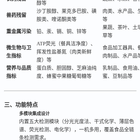
醇等
沙丁胺醇、莱克多巴胺、磺
肉类、水产品、
兽药残留
胺类、喹诺酮类等
等
果蔬、茶叶、土
重金属污染
铅、汞、镉、铜、锌等
草等
ATP荧光（餐具洁净度）、
微生物与卫
食品加工器具、
挥发性盐基氮（肉类新鲜
生指标
肉制品、水产品
度）等
营养与品质
蛋白质、胆固醇、芝麻油纯
乳制品、食用油
指标
度、蜂蜜中果糖葡萄糖等
蜜、豆制品等
三、功能特点
多模块集成设计
内置五大检测模块（分光光度法、干式化学、薄层色
谱、荧光检测、电化学），一机多用，覆盖食品全链
条检测需求。