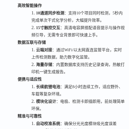
高效智能操作
1.
10
通道同步检测
：支持
10
个项目同时检测，
5
秒内
完成单次干式化学分析，大幅提升效率。
2.
15
寸触控交互
：高清电容屏搭配语音提示与操作视
频引导，无需专业背景即可快速上手。
数据互联与存储
1.
云端对接
：通过
WiFi/
以太网直连监管平台，实时
上传检测数据，助力数字化监管。
2.
海量存储
：内置数据库支持历史记录查询，热敏打
印机一键生成报告。
便携与适应性
1.
长续航锂电池
：满足
8
小时连续工作，适应野外、
车载等复杂环境。
2.
模块化设计
：电极、检测卡即插即用，前处理简单
环保。
精准与可靠性
1.
自动校准系统
：确保分光光度模块吸光度误差