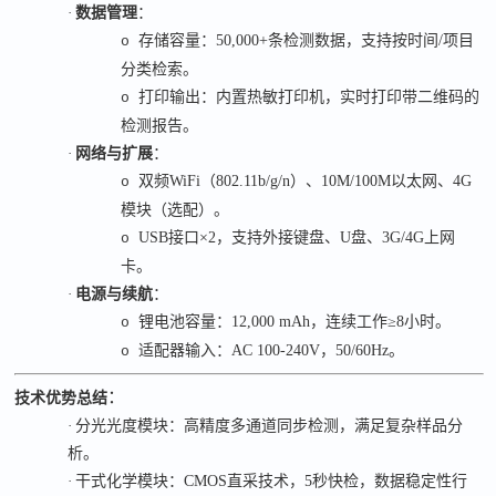
·
数据管理
：
存储容量：
50,000+
条检测数据，支持按时间
/
项目
o
分类检索。
打印输出：内置热敏打印机，实时打印带二维码的
o
检测报告。
·
网络与扩展
：
双频
WiFi
（
802.11b/g/n
）、
10M/100M
以太网、
4G
o
模块（选配）。
USB
接口
×2
，支持外接键盘、
U
盘、
3G/4G
上网
o
卡。
·
电源与续航
：
锂电池容量：
12,000 mAh
，连续工作
≥8
小时。
o
适配器输入：
AC 100-240V
，
50/60Hz
。
o
：
技术优势总结
·
分光光度模块：高精度多通道同步检测，满足复杂样品分
析。
·
干式化学模块：
CMOS
直采技术，
5
秒快检，数据稳定性行