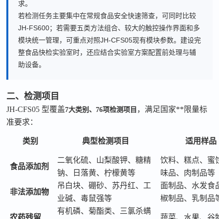
求。
若检测任务主要集中在常规食品安全快速筛查，可同时比较
JH-FS600；若需要五类方法组合、较大的触控操作界面和多
模块统一管理，可重点对照JH-CFS05现有模块参数。建设完
整食品快检实验室时，还应结合实验室方案配置前处理与辅
助设备。
二、检测项目
JH-CFS05
型覆盖
，满足国家**限量标
7
大类别、
76
项检测项目
准要求：
类别
典型检测项目
适用样品
二氧化硫、山梨酸钾、糖精
饮料、糕点、蜜
食品添加剂
钠、日落黄、柠檬黄等
味品、肉制品等
吊白块、硼砂、苏丹红、工
面制品、水发食
非法添加物
业碱、毒鼠强等
椒制品、乳制品
有机磷、菊酯类、三氯杀螨
农药残留
蔬菜、水果、谷