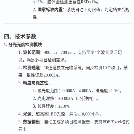
≤±2%
，胶体金检测重复性
RSD≤1%
。
2.
国家标准内置
：系统自动比对限值，判定结果合规
性。
四、技术参数
1. 分光光度检测模块
1.
波长范围
：
400 nm - 700 nm
，支持至少
4
个波长灵活切
换，满足多项目检测需求。
2.
检测通道
：
10
通道独立光路系统，同步检测
10
个项目，结
果一致性误差
≤0.003A
。
3.
精度与稳定性
：
1.
吸光度范围：
0.000A - 4.000A
，准确度
±2.0%
。
2.
光电漂移：
±0.002A
（
3
分钟内）。
3.
线性误差：
±1.0%
。
4.
光源
：超高亮
LED
光源，寿命
≥10,000
小时。
5.
数据输出
：自动生成多项目检测报告，支持
PDF/Excel
格式
导出。