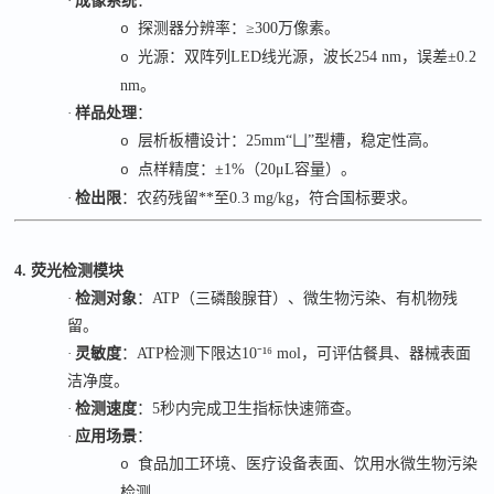
·
成像系统
：
探测器分辨率：
≥300
万像素。
o
光源：双阵列
LED
线光源，波长
254 nm
，误差
±0.2
o
nm
。
·
样品处理
：
层析板槽设计：
25mm“
凵
”
型槽，稳定性高。
o
点样精度：
±1%
（
20μL
容量）。
o
·
检出限
：农药残留**至
0.3 mg/kg
，符合国标要求。
4. 荧光检测模块
·
检测对象
：
ATP
（三磷酸腺苷）、微生物污染、有机物残
留。
·
灵敏度
：
ATP
检测下限达
10⁻¹⁶ mol
，可评估餐具、器械表面
洁净度。
·
检测速度
：
5
秒内完成卫生指标快速筛查。
·
应用场景
：
食品加工环境、医疗设备表面、饮用水微生物污染
o
检测。