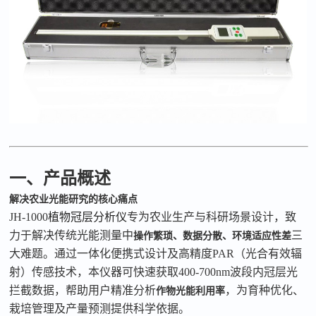
一、产品概述
解决农业光能研究的核心痛点
JH-1000
植物冠层分析仪
专为农业生产与科研场景设计，致
力于解决传统光能测量中
三
操作繁琐、数据分散、环境适应性差
大难题。通过一体化便携式设计及高精度
PAR
（光合有效辐
射）传感技术，本仪器可快速获取
400-700nm
波段内冠层光
拦截数据，帮助用户精准分析
，为育种优化、
作物光能利用率
栽培管理及产量预测提供科学依据。