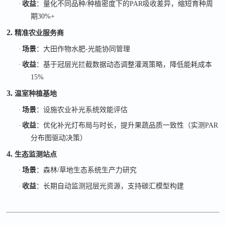
·
收益
：量化不同品种
/
种植密度下的
PAR
吸收差异，缩短育种周
期
30%+
2.
精准农业服务商
·
场景
：大田作物水肥
-
光能协同管理
·
收益
：基于冠层光拦截数据动态调整灌溉策略，降低能耗成本
15%
3.
温室种植基地
·
场景
：设施农业补光系统效能评估
·
收益
：优化补光灯布局与时长，提升果蔬品质一致性（实测
PAR
分布图驱动决策）
4.
生态监测站点
·
场景
：森林
/
草地生态系统生产力研究
·
收益
：长期自动监测冠层光资源，支持碳汇模型构建