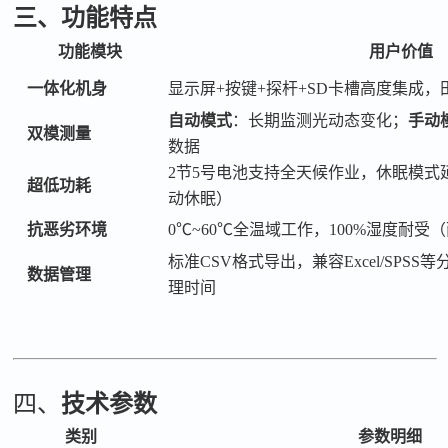
三、功能特点
功能模块
用户价值
一体化机身
显示屏
+按键+探杆+SD卡槽高度集成
自动模式
：长期监测光动态变化；
手动
双模测量
数据
2节5号电池支持全天候作业，休眠模式
超低功耗
动休眠）
抗恶劣环境
0℃~60℃全温域工作，100%湿度耐受
标准
CSV格式导出，兼容Excel/SPS
数据管理
理时间
四、
技术参数
类别
参数明细