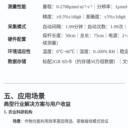
测量性能
量程：
0-2700μmol·m⁻²·s⁻¹｜分辨率：1μmol·m
精度：
±0.5%±1digit｜准确度：±5%±1di
采集模式
自动间隔：
1-99分钟｜自动次数：1-99
探杆长度：
50cm｜总长：75cm｜电源：2
硬件配置
续测量）
环境适应性
温度：
0℃~60℃｜湿度：0-100% RH｜
数据存储
标配
2GB SD卡（约存储50万组数据）｜文
五、应用场景
典型行业解决方案与用户收益
1.
农业科研机构
·
场景
：作物光能利用效率基因筛选、密植栽培模式验证