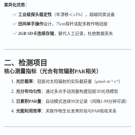
：
差异化优势
·
✅
工业级探头稳定性
（年漂移＜
±2%
），超越同类设备
·
✅
田间单手操作
设计，
75cm
探杆适配多数作物冠层
·
✅
2GB SD
卡连续存储
，替代人工记录，杜绝数据丢失
二、检测项目
核心测量指标（光合有效辐射
PAR相关）
1.
光拦截率
：冠层对太阳辐射的实际截获量（
μmol·m⁻²·s⁻¹
）
2.
光分布均匀性
：通过多点手动测量构建冠层
3D
光场模型
3.
日累积
PAR
量
：自动模式连续
99
次记录（间隔
1-99
分钟可调）
4.
光能利用效率
：关联作物生长发育阶段与
PAR
吸收关系