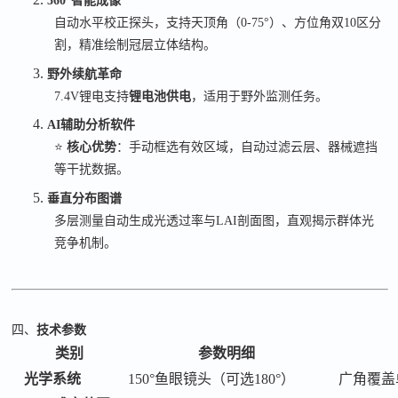
360°
智能成像
自动水平校正探头，支持天顶角（
0-75°
）、方位角双
10
区分
割，精准绘制冠层立体结构。
3.
野外续航革命
7.4V
锂电支持
锂电池供电
，适用于野外监测任务。
4.
AI
辅助分析软件
⭐
核心优势
：手动框选有效区域，自动过滤云层、器械遮挡
等干扰数据。
5.
垂直分布图谱
多层测量自动生成光透过率与
LAI
剖面图，直观揭示群体光
竞争机制。
四、
技术参数
类别
参数明细
光学系统
150°鱼眼镜头（可选180°）
广角覆盖