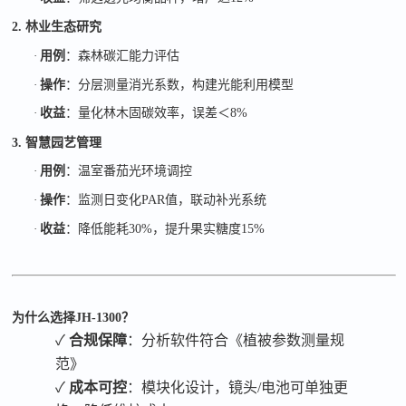
2. 林业生态研究
·
用例
：森林碳汇能力评估
·
操作
：分层测量消光系数，构建光能利用模型
·
收益
：量化林木固碳效率，误差＜
8%
3. 智慧园艺管理
·
用例
：温室番茄光环境调控
·
操作
：监测日变化
PAR
值，联动补光系统
·
收益
：降低能耗
30%
，提升果实糖度
15%
为什么选择
JH-1300
？
✓
合规保障
：分析软件符合《植被参数测量规
范》
✓
成本可控
：模块化设计，镜头
/电池可单独更