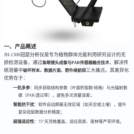
一、
产品概述
JH-1300
冠层分析仪
是专为植物群体光能利用研究设计的无
损检测设备，通过
，解决传
鱼眼镜头成像与
PAR
传感器融合技术
统测量中
三大痛点。其差异化
破坏样本、数据片面、野外续航短
优势在于：
·
一机多参
：同步获取结构参数（叶面积指数
/
倾角）与光辐射数
据（
PAR/
透过率），避免多次测量误差；
·
智能抗干扰
：软件自动屏蔽无效区域（如天空或土壤），提升
复杂冠层数据分析精度；
·
超强适应性
：
75°
天顶角覆盖，适应高原、密林等严苛环境。