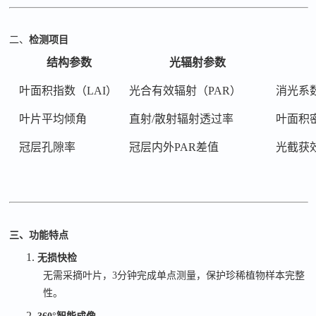
二、
检测项目
结构参数
光辐射参数
叶面积指数（
LAI）
光合有效辐射（
PAR）
消光系
叶片平均倾角
直射
/散射辐射透过率
叶面积
冠层孔隙率
冠层内外
PAR差值
光截获
三、功能特点
1.
无损快检
无需采摘叶片，
3
分钟完成单点测量，保护珍稀植物样本完整
性。
2.