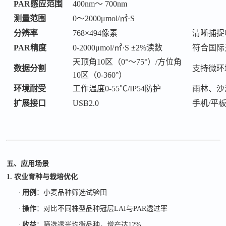
PAR感应范围
400nm～ 700nm
测量范围
0～2000μmol/㎡·S
分辨率
768×494像素
清晰捕捉
PAR精度
0-2000μmol/㎡·S ±2%读数
符合国际
天顶角
10区（0°～75°）/方位角
数据分割
支持微环
10区（0-360°）
环境耐受
工作温度
0-55℃/IP54防护
雨林、沙
扩展接口
USB2.0
手机
/平
五、应用场景
1. 农业育种与栽培优化
·
用例
：小麦品种筛选试验田
·
操作
：对比不同株型品种冠层
LAI
与
PAR
透过率
·
收益
：筛选透光均衡品种，增产达
12%